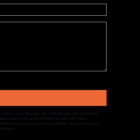
tants. Vous disposez de droits d’accès, de rectification,
ation auprès d’une autorité de contrôle, ainsi que
atif d'identité pourra vous être demandé. Nous conservons
tentieux.