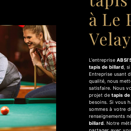
à Le
Vela
L’entreprise
ABSI’S
tapis de billard
, s
Entreprise usant d
qualité, nous met
satisfaire. Nous 
projet de
tapis de
besoins. Si vous 
sommes à votre di
renseignements né
billard
. Notre méti
partager avec vou