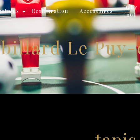
Baby
ections
Restauration
Accessoires
foot
 billard Le Puy
tapis