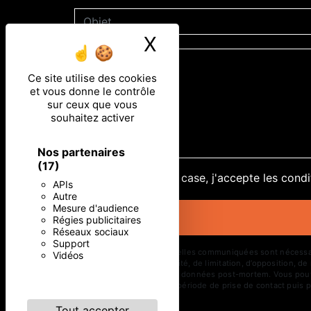
X
Masquer le ban
Ce site utilise des cookies
et vous donne le contrôle
sur ceux que vous
souhaitez activer
Nos partenaires
(17)
En cochant cette case, j'accepte les condi
APIs
Autre
Mesure d'audience
Régies publicitaires
Réseaux sociaux
Support
** Les données personnelles communiquées sont nécessaires 
Vidéos
d’effacement, de portabilité, de limitation, d’opposition, 
d’organiser le sort de vos données post-mortem. Vous pouve
vos données pendant la période de prise de contact puis pe
Tout accepter