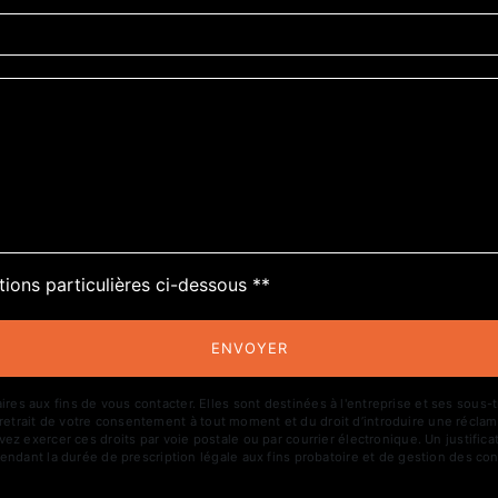
deau des cookies
tions particulières ci-dessous **
ENVOYER
aux fins de vous contacter. Elles sont destinées à l'entreprise et ses sous-trai
de retrait de votre consentement à tout moment et du droit d’introduire une réclam
z exercer ces droits par voie postale ou par courrier électronique. Un justific
ndant la durée de prescription légale aux fins probatoire et de gestion des con