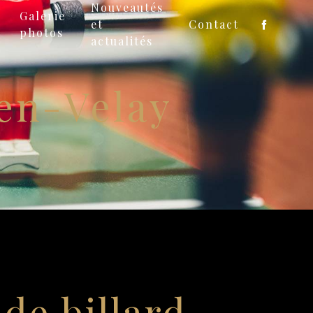
Nouveautés
Galerie
et
Contact
photos
actualités
-en-Velay
 de billard