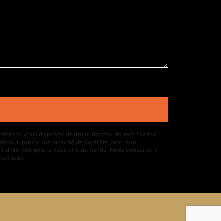
tants. Vous disposez de droits d’accès, de rectification,
ation auprès d’une autorité de contrôle, ainsi que
atif d'identité pourra vous être demandé. Nous conservons
tentieux.