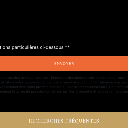
tions particulières ci-dessous **
ENVOYER
aux fins de vous contacter. Elles sont destinées à l'entreprise et ses sous-trai
de retrait de votre consentement à tout moment et du droit d’introduire une réclam
z exercer ces droits par voie postale ou par courrier électronique. Un justific
ndant la durée de prescription légale aux fins probatoire et de gestion des con
RECHERCHES FRÉQUENTES