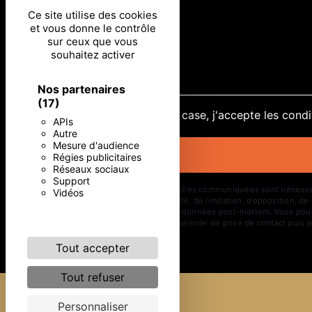
Ce site utilise des cookies
et vous donne le contrôle
sur ceux que vous
souhaitez activer
Nos partenaires
(17)
En cochant cette case, j'accepte les condi
APIs
Autre
Mesure d'audience
Régies publicitaires
Réseaux sociaux
Support
** Les données personnelles communiquées sont nécessaires 
Vidéos
d’effacement, de portabilité, de limitation, d’opposition, 
d’organiser le sort de vos données post-mortem. Vous pouve
vos données pendant la période de prise de contact puis pe
Tout accepter
Tout refuser
Personnaliser