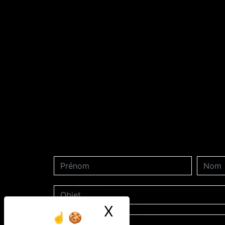
X
Masquer le ban