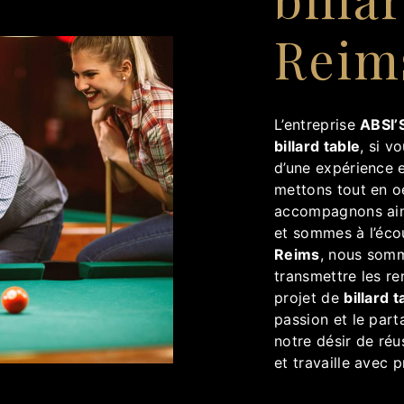
Reim
L’entreprise
ABSI’S
billard table
, si v
d’une expérience e
mettons tout en o
accompagnons ain
et sommes à l’éco
Reims
, nous somm
transmettre les r
projet de
billard t
passion et le par
notre désir de réu
et travaille avec p