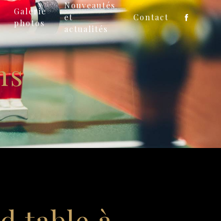
Nouveautés
Galerie
et
Contact
photos
actualités
ms
rd table à