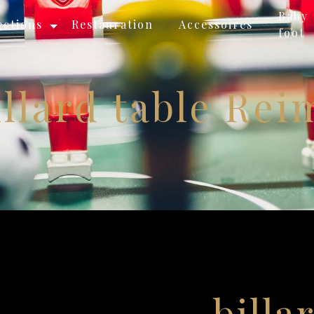
Baby
ections
Restauration
Accessoires
foot
illard table Rei
billa