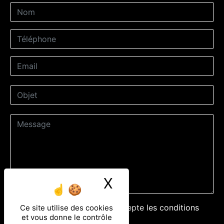
X
Masquer le ban
En cochant cette case, j'accepte les conditions
Ce site utilise des cookies
et vous donne le contrôle
particulières ci-dessous **