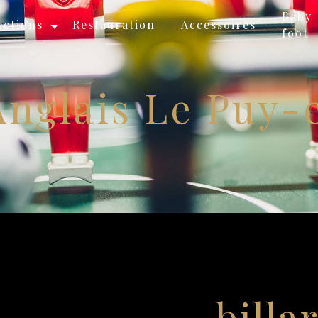
Baby
ections
Restauration
Accessoires
foot
 Anglais Le Puy-
billa