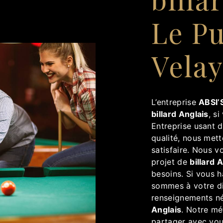
Le P
Vela
L’entreprise
ABSI’S
billard Anglais
, s
Entreprise usant d
qualité, nous met
satisfaire. Nous 
projet de
billard 
besoins. Si vous 
sommes à votre di
renseignements né
Anglais
. Notre mé
partager avec vou