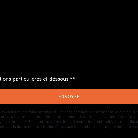
deau des cookies
tions particulières ci-dessous **
ENVOYER
aux fins de vous contacter. Elles sont destinées à l'entreprise et ses sous-trai
de retrait de votre consentement à tout moment et du droit d’introduire une réclam
z exercer ces droits par voie postale ou par courrier électronique. Un justific
ndant la durée de prescription légale aux fins probatoire et de gestion des con