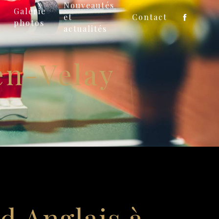
Nouveautés
Galerie
et
Contact
photos
actualités
en-Velay
rd Anglais à