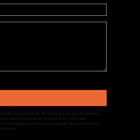
tants. Vous disposez de droits d’accès, de rectification,
ation auprès d’une autorité de contrôle, ainsi que
atif d'identité pourra vous être demandé. Nous conservons
tentieux.