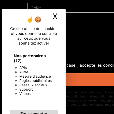
X
Masquer le ban
Ce site utilise des cookies
et vous donne le contrôle
sur ceux que vous
souhaitez activer
Nos partenaires
(17)
En cochant cette case, j'accepte les condi
APIs
Autre
Mesure d'audience
Régies publicitaires
Réseaux sociaux
Support
** Les données personnelles communiquées sont nécessaires 
Vidéos
d’effacement, de portabilité, de limitation, d’opposition, 
d’organiser le sort de vos données post-mortem. Vous pouve
vos données pendant la période de prise de contact puis pe
Tout accepter