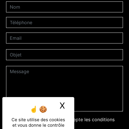
X
Masquer le ban
En cochant cette case, j'accepte les conditions
Ce site utilise des cookies
et vous donne le contrôle
particulières ci-dessous **