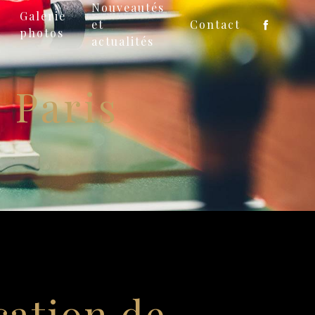
Nouveautés
Galerie
et
Contact
photos
actualités
d Paris
cation de