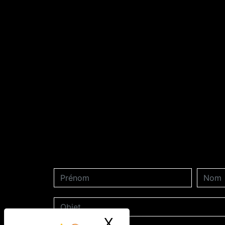
X
Masquer le ban