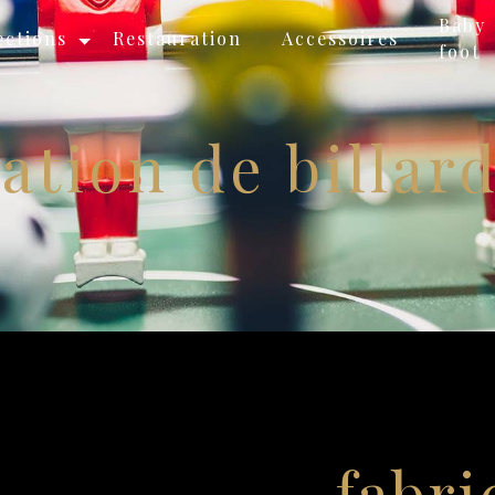
Baby
ections
Restauration
Accessoires
foot
ation de billar
fabri