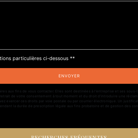
tions particulières ci-dessous **
ENVOYER
aux fins de vous contacter. Elles sont destinées à l'entreprise et ses sous-trai
de retrait de votre consentement à tout moment et du droit d’introduire une réclam
z exercer ces droits par voie postale ou par courrier électronique. Un justific
ndant la durée de prescription légale aux fins probatoire et de gestion des con
RECHERCHES FRÉQUENTES