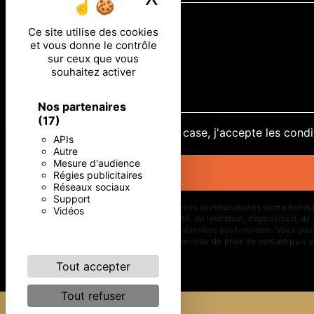
Ce site utilise des cookies
et vous donne le contrôle
sur ceux que vous
souhaitez activer
Nos partenaires
(17)
En cochant cette case, j'accepte les condi
APIs
Autre
Mesure d'audience
Régies publicitaires
Réseaux sociaux
Support
** Les données personnelles communiquées sont nécessaires 
Vidéos
d’effacement, de portabilité, de limitation, d’opposition, 
d’organiser le sort de vos données post-mortem. Vous pouve
vos données pendant la période de prise de contact puis pe
Tout accepter
Tout refuser