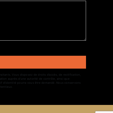
tants. Vous disposez de droits d’accès, de rectification,
ation auprès d’une autorité de contrôle, ainsi que
atif d'identité pourra vous être demandé. Nous conservons
tentieux.