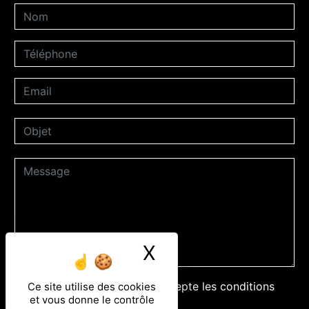
X
Masquer le ban
En cochant cette case, j'accepte les conditions
Ce site utilise des cookies
et vous donne le contrôle
particulières ci-dessous **