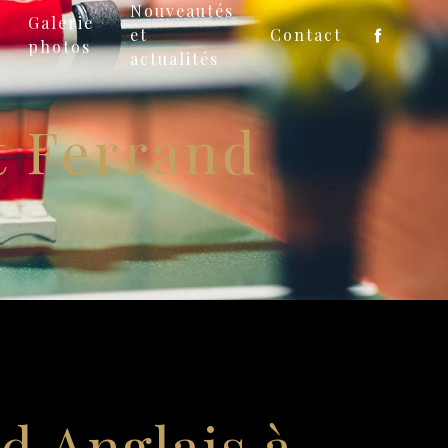
Nouveautés
Galerie
et
Contact
photos
actualités
t Ferrand
rd Anglais à