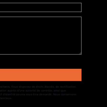
tants. Vous disposez de droits d’accès, de rectification,
ation auprès d’une autorité de contrôle, ainsi que
atif d'identité pourra vous être demandé. Nous conservons
tentieux.