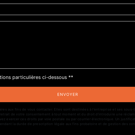
deau des cookies
tions particulières ci-dessous **
ENVOYER
aux fins de vous contacter. Elles sont destinées à l'entreprise et ses sous-trai
de retrait de votre consentement à tout moment et du droit d’introduire une réclam
z exercer ces droits par voie postale ou par courrier électronique. Un justific
ndant la durée de prescription légale aux fins probatoire et de gestion des con