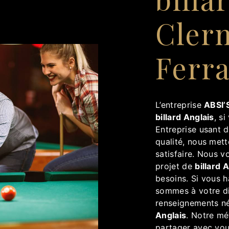
Cler
Ferr
L’entreprise
ABSI’S
billard Anglais
, s
Entreprise usant d
qualité, nous met
satisfaire. Nous 
projet de
billard 
besoins. Si vous 
sommes à votre di
renseignements né
Anglais
. Notre mé
partager avec vou