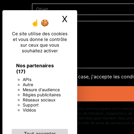
X
Masquer le ban
Ce site utilise des cookies
et vous donne le contrôle
sur ceux que vous
souhaitez activer
Nos partenaires
(17)
En cochant cette case, j'accepte les condi
APIs
Autre
Mesure d'audience
Régies publicitaires
Réseaux sociaux
Support
** Les données personnelles communiquées sont nécessaires 
Vidéos
d’effacement, de portabilité, de limitation, d’opposition, 
d’organiser le sort de vos données post-mortem. Vous pouve
vos données pendant la période de prise de contact puis pe
Tout accepter