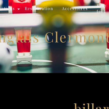
Baby
ections
Restauration
Accessoires
foot
Anglais Clermon
billa