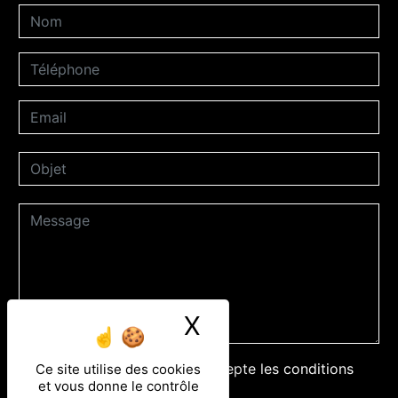
X
Masquer le ban
En cochant cette case, j'accepte les conditions
Ce site utilise des cookies
et vous donne le contrôle
particulières ci-dessous **