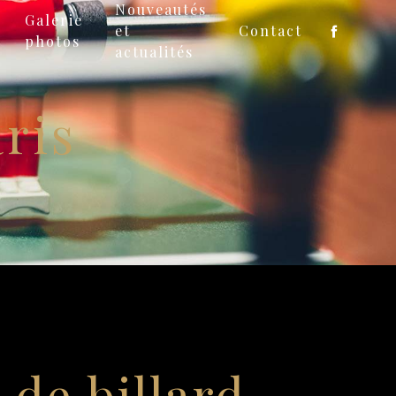
Nouveautés
Galerie
et
Contact
photos
actualités
aris
s de billard