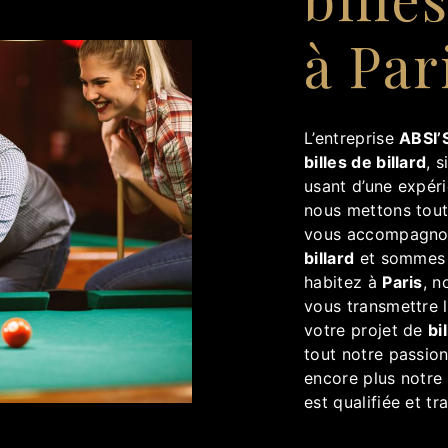
à Par
L’entreprise
ABSI’S
billes de billard
, 
usant d’une expéri
nous mettons tout
vous accompagnon
billard
et sommes à
habitez à
Paris
, n
vous transmettre 
votre projet de
bi
tout notre passion
encore plus notre 
est qualifiée et tr