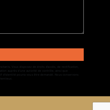
tants. Vous disposez de droits d’accès, de rectification,
ation auprès d’une autorité de contrôle, ainsi que
atif d'identité pourra vous être demandé. Nous conservons
tentieux.