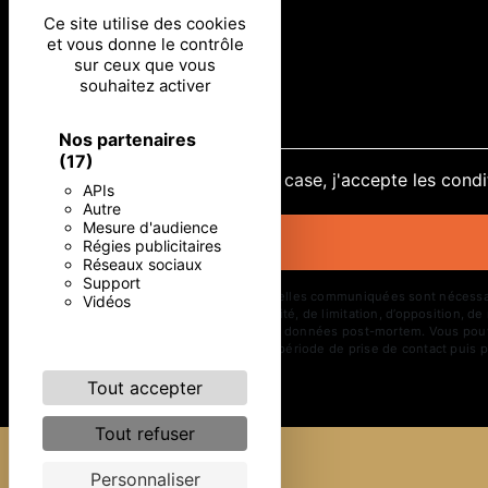
Ce site utilise des cookies
et vous donne le contrôle
sur ceux que vous
souhaitez activer
Nos partenaires
(17)
En cochant cette case, j'accepte les condi
APIs
Autre
Mesure d'audience
Régies publicitaires
Réseaux sociaux
Support
** Les données personnelles communiquées sont nécessaires 
Vidéos
d’effacement, de portabilité, de limitation, d’opposition, 
d’organiser le sort de vos données post-mortem. Vous pouve
vos données pendant la période de prise de contact puis pe
Tout accepter
Tout refuser
Personnaliser