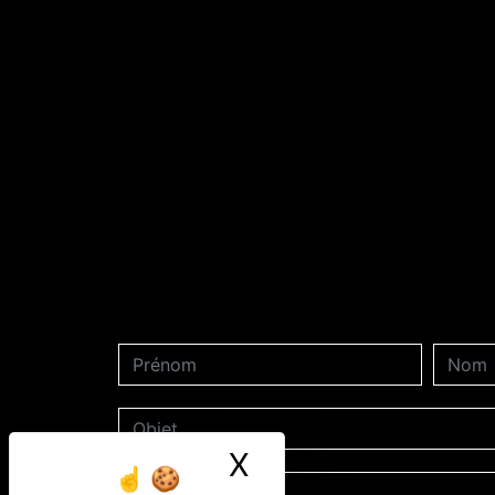
X
Masquer le ban