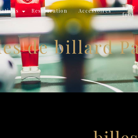
Baby
ections
Restauration
Accessoires
foot
les de billard P
bille