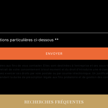
tions particulières ci-dessous **
ENVOYER
aux fins de vous contacter. Elles sont destinées à l'entreprise et ses sous-trai
de retrait de votre consentement à tout moment et du droit d’introduire une réclam
z exercer ces droits par voie postale ou par courrier électronique. Un justific
ndant la durée de prescription légale aux fins probatoire et de gestion des con
RECHERCHES FRÉQUENTES